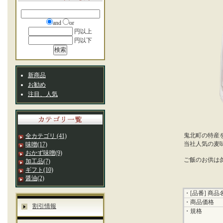
and
or
円以上
円以下
新商品
お勧め
注目、人気
鬼北町の特産
全カテゴリ
(41)
当社人気の麦
味噌
(17)
おかず味噌
(9)
ご飯のお供は
加工品
(7)
ギフト
(10)
醤油
(2)
・[品番] 商品
・商品価格
割引情報
・規格