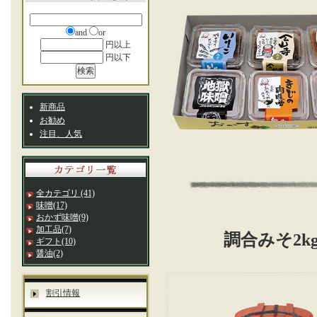
and
or
円以上
円以下
新商品
お勧め
注目、人気
全カテゴリ
(41)
味噌
(17)
おかず味噌
(9)
加工品
(7)
調合みそ2k
ギフト
(10)
醤油
(2)
割引情報