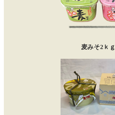
麦みそ2ｋ