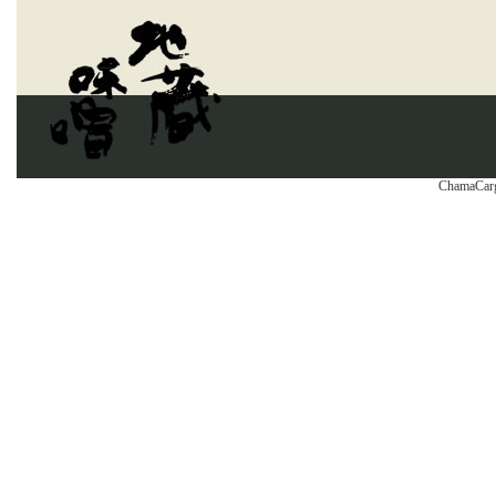
ChamaCarg