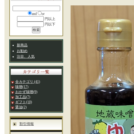
and
or
円以上
円以下
新商品
お勧め
注目、人気
全カテゴリ
(41)
味噌
(17)
おかず味噌
(9)
加工品
(7)
ギフト
(10)
醤油
(2)
割引情報