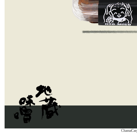
ChamaCarg