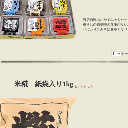
当店自慢のおかずみそをセッ
※きじの肉味噌の在庫がない
りにいりこみそに変更となり
セ
米糀 紙袋入り1kg