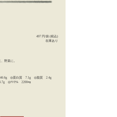
497 円/袋 (税込)
在庫あり
に、野菜に。
 46.6g ◎蛋白質 7.1g ◎脂質 2.4g
7g ◎ﾅﾄﾘｳﾑ 2200㎎