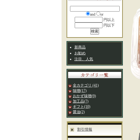
and
or
円以上
円以下
新商品
お勧め
注目、人気
全カテゴリ
(41)
味噌
(17)
おかず味噌
(9)
加工品
(7)
ギフト
(10)
醤油
(2)
割引情報