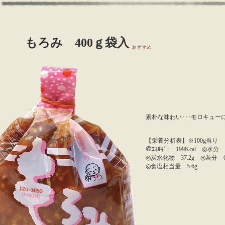
もろみ 400ｇ袋入
素朴な味わい･･･モロキュー
【栄養分析表】※100g当り
◎ｴﾈﾙｷﾞｰ 199Kcal ◎水分
◎炭水化物 37.2g ◎灰分 6.
◎食塩相当量 5.6g