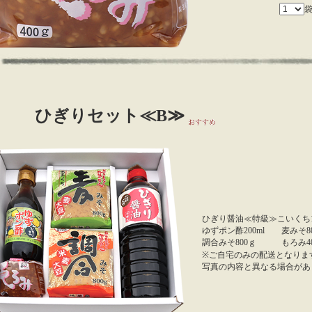
ひぎりセット≪B≫
ひぎり醤油≪特級≫こいくち1
ゆずポン酢200ml 麦みそ8
調合みそ800ｇ もろみ40
※ご自宅のみの配送となりま
写真の内容と異なる場合があ